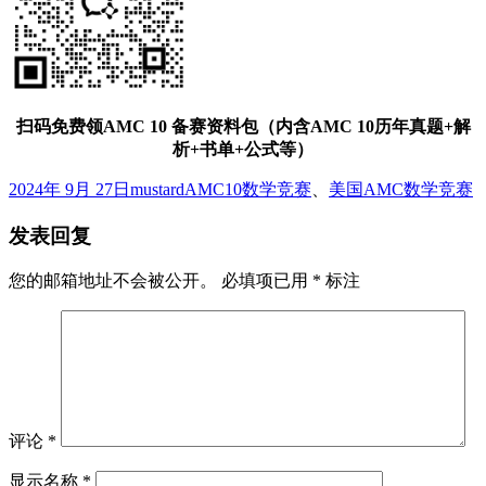
扫码免费领AMC 10 备赛资料包（内含AMC 10历年真题+解
析+书单+公式等）
发
作
标
2024年 9月 27日
mustard
AMC10数学竞赛
、
美国AMC数学竞赛
布
者
签
发表回复
于
您的邮箱地址不会被公开。
必填项已用
*
标注
评论
*
显示名称
*