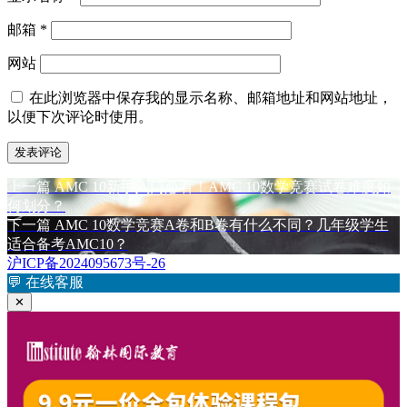
邮箱
*
网站
在此浏览器中保存我的显示名称、邮箱地址和网站地址，
以便下次评论时使用。
上
上一篇
AMC 10新手入门必看！AMC 10数学竞赛试卷难度如
文
篇
何划分？
章
文
下
下一篇
AMC 10数学竞赛A卷和B卷有什么不同？几年级学生
章：
篇
适合备考AMC10？
导
文
沪ICP备2024095673号-26
航
章：
💬
在线客服
✕