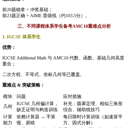
前20题稳拿 = 冲奖基础；
前23题正确 = AIME 晋级线（约103.5分）。
三、不同课程体系学生备考AMC10重难点分析
1. IGCSE 体系学生
优势：
IGCSE Additional Math 与 AMC10 代数、函数、基础几何高度
重合；
二次方程、不等式、坐标几何等已覆盖。
重难点 & 突破策略：
模块
问题
应对措施
IGCSE 几何偏计算，
补充：圆幂定理、相似三角形
几何
缺乏证明与构造训练
综合、辅助线技巧
计算
依赖计算器 → 手算
每日限时计算训练（如速算平
能力
慢、易错
方、因式分解）