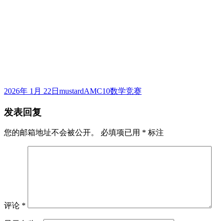
发
作
标
2026年 1月 22日
mustard
AMC10数学竞赛
布
者
签
发表回复
于
您的邮箱地址不会被公开。
必填项已用
*
标注
评论
*