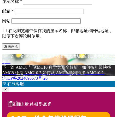
显示名称
*
邮箱
*
网站
在此浏览器中保存我的显示名称、邮箱地址和网站地址，
以便下次评论时使用。
上
上一篇
一文说清AMC10 数学竞赛四大模块知识点难度如何分
文
篇
布！
章
文
下
下一篇
AMC8 与 AMC10 数学竞赛全解析！如何按年级抉择
章：
篇
AMC8 还是 AMC10？如何从 AMC8 顺利衔接 AMC10？
导
文
沪ICP备2024095673号-26
航
章：
💬
在线客服
✕