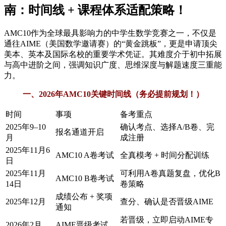
南：时间线 + 课程体系适配策略！
AMC10作为全球最具影响力的中学生数学竞赛之一，不仅是
通往AIME（美国数学邀请赛）的“黄金跳板”，更是申请顶尖
美本、英本及国际名校的重要学术凭证。其难度介于初中拓展
与高中进阶之间，强调知识广度、思维深度与解题速度三重能
力。
一、2026年AMC10关键时间线（务必提前规划！）
时间
事项
备考重点
2025年9–10
确认考点、选择A/B卷、完
报名通道开启
月
成注册
2025年11月6
AMC10 A卷考试
全真模考 + 时间分配训练
日
2025年11月
可利用A卷真题复盘，优化B
AMC10 B卷考试
14日
卷策略
成绩公布 + 奖项
2025年12月
查分、确认是否晋级AIME
通知
若晋级，立即启动AIME专
2026年2月
AIME晋级考试