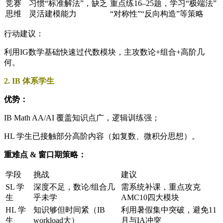
竞赛
习惯“标准解法”，缺乏
重点练16–25题，学习“极端法”
思维
灵活建模能力
“对称性”“反向构造”等策略
行动建议：
利用IG数学基础快速过代数模块，主攻数论+组合+高阶几
何。
2. IB 体系学生
优势：
IB Math AA/AI 覆盖知识点广，逻辑训练强；
HL 学生已接触部分高阶内容（如复数、微积分思想）。
重难点 & 窗口期策略：
学段
挑战
建议
SL 学
深度不足，数论/组合几
需系统补课，重点攻克
生
乎未学
AMC10四大模块
HL 学
知识够但时间紧（IB
利用暑假集中突破，避免11
生
workload大）
月与IA冲突