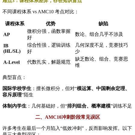
难点3：课程体系差异，存在知识盲点
不同课程体系 vs AMC10 考点对比：
课程体系
优势
缺陷
微积分强，函数掌握
数论、组合几乎不涉及
AP
好
综合性强，逻辑训练
几何深度不足，竞赛技巧
IB
(HL/SL)
好
少
缺乏数论、组合、竞赛思
代数扎实，解题规范
A-Level
维
典型盲点：
国际学校学生
：擅长微积分，但对“
模运算、中国剩余定理、
容斥原理
”陌生
体制内学生
：几何基础好，但“
排列组合、概率建模
”训练不足
二、AMC10冲刺阶段常见误区
许多考生在最后一个月陷入“低效冲刺”，反而影响发挥。以下
是三大典型误区：