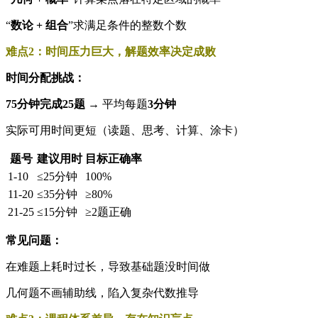
“
数论 + 组合
”求满足条件的整数个数
难点2：时间压力巨大，解题效率决定成败
时间分配挑战：
75分钟完成25题
→ 平均每题
3分钟
实际可用时间更短（读题、思考、计算、涂卡）
题号
建议用时
目标正确率
1-10
≤25分钟
100%
11-20
≤35分钟
≥80%
21-25
≤15分钟
≥2题正确
常见问题：
在难题上耗时过长，导致基础题没时间做
几何题不画辅助线，陷入复杂代数推导