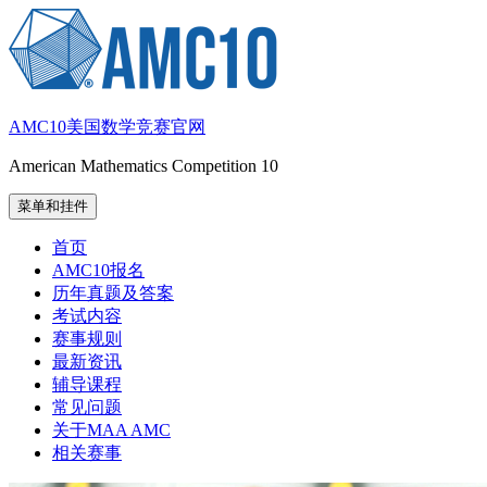
跳
至
内
容
AMC10美国数学竞赛官网
American Mathematics Competition 10
菜单和挂件
首页
AMC10报名
历年真题及答案
考试内容
赛事规则
最新资讯
辅导课程
常见问题
关于MAA AMC
相关赛事