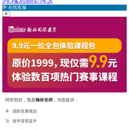
文
沪ICP备2024095673号-26
航
章：
💬
在线客服
✕
同学您好，我是
翰林老师
，为您提供：
🎯
国际竞赛规划
🚀
留学背景提升