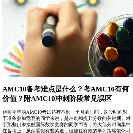
AMC10备考难点是什么？考AMC10有何
价值？附AMC10冲刺阶段常见误区
距离今年的AMC10考试还有不到一个月的时间，这段时间对
于准备参加竞赛的同学来说，是冲刺和提升分数的关键期。对
于那些仍未接触国际数学竞赛的同学而言，将大部分时间集中
在备考上，虽然看似有些紧迫，但抓住有效的学习策略依然可