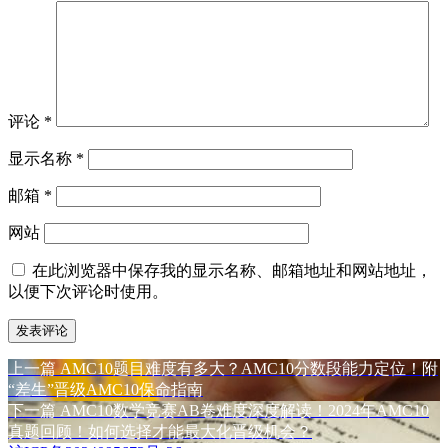
评论
*
显示名称
*
邮箱
*
网站
在此浏览器中保存我的显示名称、邮箱地址和网站地址，
以便下次评论时使用。
上
上一篇
AMC10题目难度有多大？AMC10分数段能力定位！附
文
篇
“差生”晋级AMC10保命指南
章
文
下
下一篇
AMC10数学竞赛AB卷难度深度解读！2024年AMC10
章：
篇
真题回顾！如何选择才能最大化晋级机会？
导