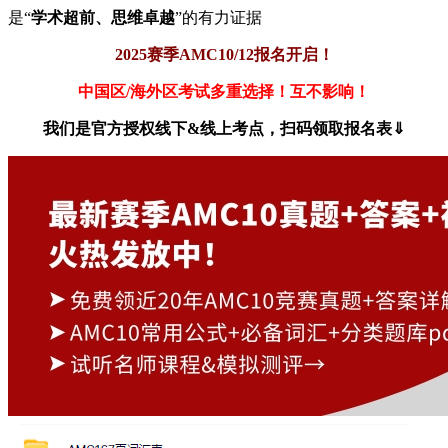
是“
学术超前、思维卓越
”的有力证据
2025赛季AMC10/12报名开启！
中国区/海外区考试多重选择！互不影响！
我们是官方授权线下&线上考点，扫码领取报名表⇓