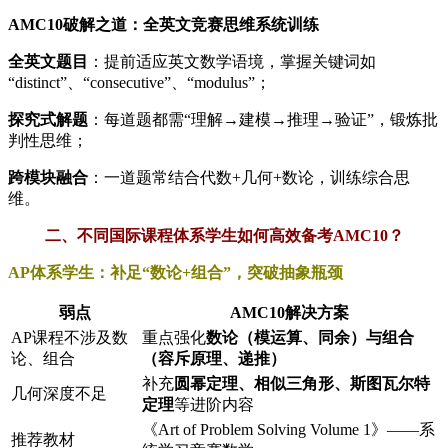
AMC10破解之道：全英文竞赛思维系统训练
全英文题目
：提前适应英文数学语境，掌握关键词如
“distinct”、“consecutive”、“modulus”；
探究式解题
：每道题都需“理解→建模→推理→验证”，锻炼批
判性思维；
跨模块融合
：一道题常结合代数+几何+数论，训练综合思
维。
二、不同国际课程体系学生如何高效备考AMC10？
AP体系学生：补足“数论+组合”，突破抽象瓶颈
弱点
AMC10解决方案
AP课程不涉及数
重点强化
数论（模运算、同余）与组合
论、组合
（容斥原理、递推）
补充
圆幂定理、相似三角形、斯图瓦尔特
几何深度不足
定理
等进阶内容
《Art of Problem Solving Volume 1》——系
推荐教材