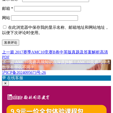
邮箱
*
网站
在此浏览器中保存我的显示名称、邮箱地址和网站地址，
以便下次评论时使用。
上
上一篇
2017赛季AMC10竞赛B卷中英版真题及答案解析高清
文
PDF
篇
章
下
下一篇
AMC10竞赛高频知识点深度拆解！AMC10竞赛与中考
文
篇
数学有什么不同？
章：
导
文
沪ICP备2024095673号-26
航
章：
💬
在线客服
✕