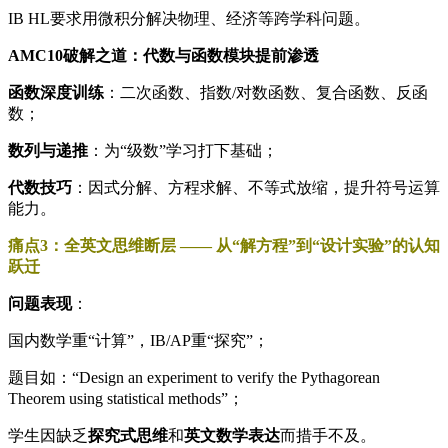
IB HL要求用微积分解决物理、经济等跨学科问题。
AMC10破解之道：代数与函数模块提前渗透
函数深度训练
：二次函数、指数/对数函数、复合函数、反函
数；
数列与递推
：为“级数”学习打下基础；
代数技巧
：因式分解、方程求解、不等式放缩，提升符号运算
能力。
痛点3：全英文思维断层 —— 从“解方程”到“设计实验”的认知
跃迁
问题表现
：
国内数学重“计算”，IB/AP重“探究”；
题目如：“Design an experiment to verify the Pythagorean
Theorem using statistical methods”；
学生因缺乏
探究式思维
和
英文数学表达
而措手不及。