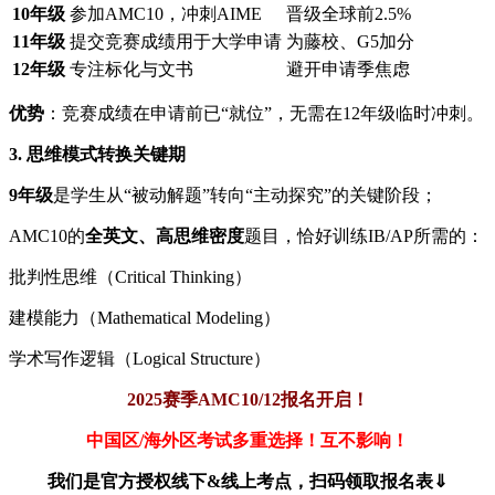
10年级
参加AMC10，冲刺AIME
晋级全球前2.5%
11年级
提交竞赛成绩用于大学申请
为藤校、G5加分
12年级
专注标化与文书
避开申请季焦虑
优势
：竞赛成绩在申请前已“就位”，无需在12年级临时冲刺。
3. 思维模式转换关键期
9年级
是学生从“被动解题”转向“主动探究”的关键阶段；
AMC10的
全英文、高思维密度
题目，恰好训练IB/AP所需的：
批判性思维（Critical Thinking）
建模能力（Mathematical Modeling）
学术写作逻辑（Logical Structure）
2025赛季AMC10/12报名开启！
中国区/海外区考试多重选择！互不影响！
我们是官方授权线下&线上考点，扫码领取报名表⇓