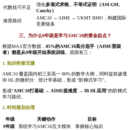
强化
多项式求根、不等式证明（AM-GM、
代数技巧不足
Cauchy）
AMC10 → AIME → UKMT BMO，构建国际
推荐路径
竞赛链条
三、为什么9年级是学习AMC10的黄金起点？
根据MAA官方数据，
85%的AMC10高分选手（AIME晋级
者）都是从9年级开始系统训练
。原因有三：
1. 知识衔接无缝
AMC10 覆盖国内初三至高一 80% 的数学大纲，同时提前渗透
IB HL 的微积分、统计学基础，形成 “阶梯式学习”。
形成“
AMC10打基础 → AIME提难度 → IB HL应用
”的阶梯式
学习路径。
2. 时间规划合理
年级
关键动作
目标
9年级
系统学习AMC10五大模块
掌握核心知识