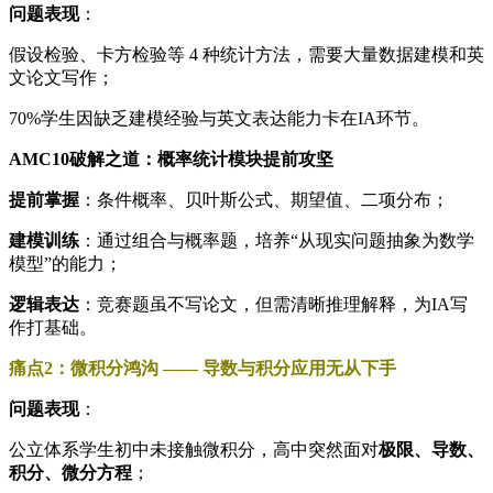
问题表现
：
假设检验、卡方检验等 4 种统计方法，需要大量数据建模和英
文论文写作；
70%学生因缺乏建模经验与英文表达能力卡在IA环节。
AMC10破解之道：概率统计模块提前攻坚
提前掌握
：条件概率、贝叶斯公式、期望值、二项分布；
建模训练
：通过组合与概率题，培养“从现实问题抽象为数学
模型”的能力；
逻辑表达
：竞赛题虽不写论文，但需清晰推理解释，为IA写
作打基础。
痛点2：微积分鸿沟 —— 导数与积分应用无从下手
问题表现
：
公立体系学生初中未接触微积分，高中突然面对
极限、导数、
积分、微分方程
；