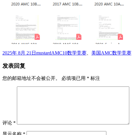
发
作
标
2025年 8月 21日
mustard
AMC10数学竞赛
、
美国AMC数学竞赛
布
者
签
发表回复
于
您的邮箱地址不会被公开。
必填项已用
*
标注
评论
*
显示名称
*