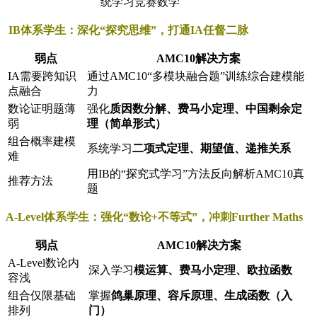
统学习竞赛数学
IB体系学生：深化“探究思维”，打通IA任督二脉
弱点
AMC10解决方案
IA需要跨知识
通过AMC10“多模块融合题”训练综合建模能
点融合
力
数论证明题薄
强化
质因数分解、费马小定理、中国剩余定
弱
理（简单形式）
组合概率建模
系统学习
二项式定理、期望值、递推关系
难
用IB的“探究式学习”方法反向解析AMC10真
推荐方法
题
A-Level体系学生：强化“数论+不等式”，冲刺Further Maths
弱点
AMC10解决方案
A-Level数论内
深入学习
模运算、费马小定理、欧拉函数
容浅
组合仅限基础
掌握
鸽巢原理、容斥原理、生成函数（入
排列
门）