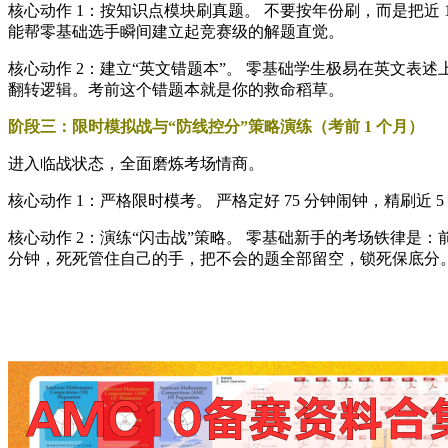
核心动作 1：按知识点模块刷真题。 不要按年份刷，而是把近
能帮零基础选手瞬间建立起竞赛级的解题直觉。
核心动作 2：建立“英文错题本”。 零基础学生极易在英文表述上踩
翻转逻辑。考前这个错题本就是你的救命稻草。
阶段三：限时模拟战与“防线控分”策略演练（考前 1 个月）
进入临战状态，全面磨炼考场情商。
核心动作 1：严格限时模考。 严格定好 75 分钟闹钟，精刷近 
核心动作 2：演练“闪击战”策略。 零基础新手的考场铁律是：前 45 
分钟，死死管住自己的手，把不会的题全部留空，锁死保底分