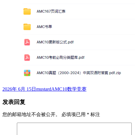
发
作
标
2026年 6月 15日
mustard
AMC10数学竞赛
布
者
签
发表回复
于
您的邮箱地址不会被公开。
必填项已用
*
标注