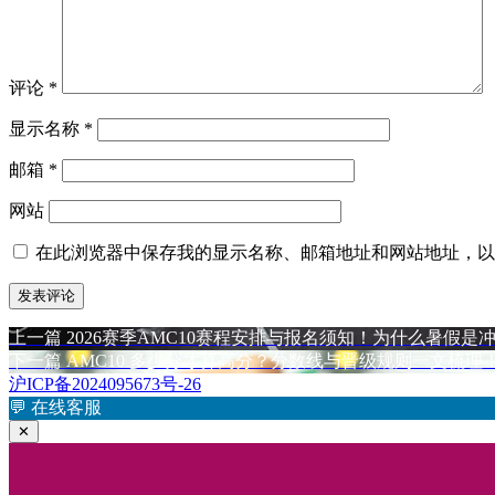
评论
*
显示名称
*
邮箱
*
网站
在此浏览器中保存我的显示名称、邮箱地址和网站地址，以
上
上一篇
2026赛季AMC10赛程安排与报名须知！为什么暑假是冲
文
篇
下
下一篇
AMC10 多少分才算高分？分数线与晋级规则一文梳理
章
文
篇
沪ICP备2024095673号-26
章：
文
💬
在线客服
导
章：
✕
航