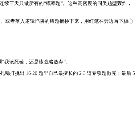
再连续三天只做所有的“概率题”。这种高密度的同类题型轰炸，
因为没读懂题、或者落入逻辑陷阱的错题摘抄下来，用红笔在旁边写下核心
道题“我该死磕，还是该战略放弃”。
扎稳打挑出 16-20 题里自己最擅长的 2-3 道专项题做完；最后 5