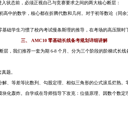
进入状态前，必须正视自己与竞赛要求之间的两大核心断层：
内初高中的数学，核心都在折腾代数和几何。对于初等数论（同余
 分钟。零基础学生习惯了校内考试慢条斯理的推导，在考场的高压
三、 AMC10 零基础长线备考规划详细讲解
跨越断层，我们推荐一套为期 6-8 个月、分为三个阶段的阶梯式长
套真题。
式分解、等差等比数列、勾股定理、相似三角形的公式滚瓜烂熟
，进行模块化轰炸。自学或在导师指导下攻克：位值原理、因数个数