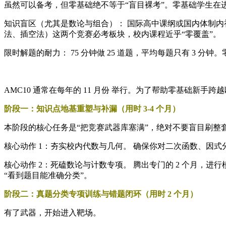
虽然可以备考，但零基础绝不等于“盲目裸考”。零基础学生在
知识盲区（尤其是数论与组合）： 国际高中课纲或国内体制
法、插空法）这两个竞赛必考板块，校内课程近乎“零覆盖”。
限时解题的耐力： 75 分钟做 25 道题，平均每题只有 3
AMC10 通常在每年的 11 月份 举行。为了帮助零基础新手
阶段一：知识点地基重塑与补漏（用时 3-4 个月）
本阶段的核心任务是“把竞赛武器库塞满”，绝对不要盲目刷整
核心动作 1：夯实校内代数与几何。 确保你对二次函数、因
核心动作 2：死磕数论与计数专项。 腾出专门的 2 个月
“看到题目能准确分类”。
阶段二：真题分类专项训练与错题闭环（用时 2 个月）
有了武器，开始进入靶场。