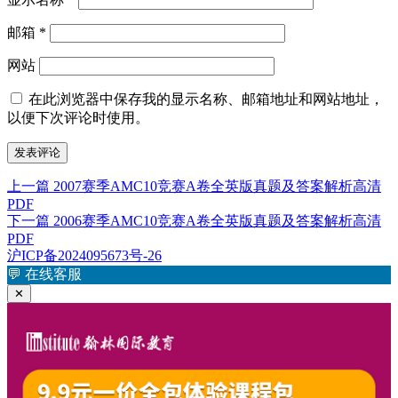
邮箱
*
网站
在此浏览器中保存我的显示名称、邮箱地址和网站地址，
以便下次评论时使用。
上
上一篇
2007赛季AMC10竞赛A卷全英版真题及答案解析高清
文
PDF
篇
章
下
下一篇
2006赛季AMC10竞赛A卷全英版真题及答案解析高清
文
PDF
篇
章：
导
沪ICP备2024095673号-26
文
航
💬
在线客服
章：
✕