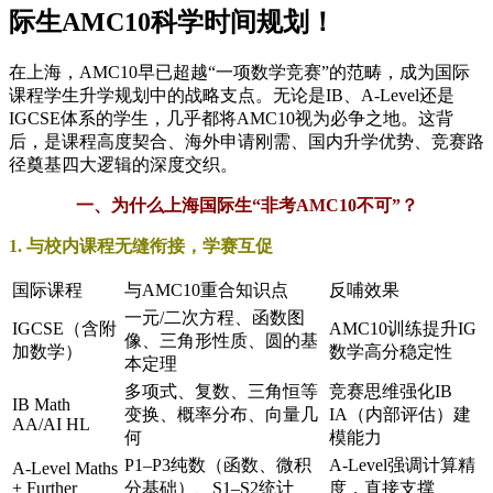
际生AMC10科学时间规划！
在上海，AMC10早已超越“一项数学竞赛”的范畴，成为国际
课程学生升学规划中的战略支点。无论是IB、A-Level还是
IGCSE体系的学生，几乎都将AMC10视为必争之地。这背
后，是课程高度契合、海外申请刚需、国内升学优势、竞赛路
径奠基四大逻辑的深度交织。
一、为什么上海国际生“非考AMC10不可”？
1. 与校内课程无缝衔接，学赛互促
国际课程
与AMC10重合知识点
反哺效果
一元/二次方程、函数图
IGCSE（含附
AMC10训练提升IG
像、三角形性质、圆的基
加数学）
数学高分稳定性
本定理
多项式、复数、三角恒等
竞赛思维强化IB
IB Math
变换、概率分布、向量几
IA（内部评估）建
AA/AI HL
何
模能力
P1–P3纯数（函数、微积
A-Level强调计算精
A-Level Maths
+ Further
分基础）、S1–S2统计
度，直接支撑