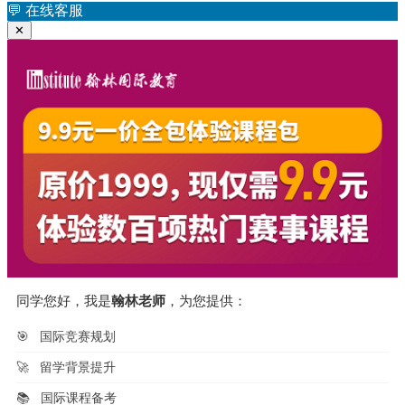
航
章：
💬
在线客服
✕
同学您好，我是
翰林老师
，为您提供：
🎯
国际竞赛规划
🚀
留学背景提升
📚
国际课程备考