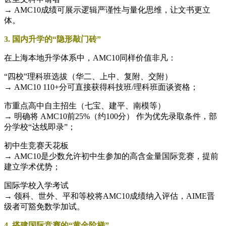
→ AMC10成绩可展示逻辑严谨性与量化思维，让文书更立
体。
3. 国内升学的“隐形敲门砖”
在上海本地升学体系中，AMC10同样价值非凡：
“四校”理科班选拔（华二、上中、复附、交附）
→ AMC10 110+分可直接获得科技班/理科班面谈资格；
市重点高中自主招生（七宝、建平、南模等）
→ 明确将 AMC10前25%（约100分） 作为优先录取条件，部
分学校“达线即录”；
初中生竞赛天花板
→ AMC10是少数允许初中生参加的高含金量国际竞赛，提前
建立学术优势；
国际学校入学考试
→ 领科、世外、平和等校将AMC10成绩纳入评估，AIME晋
级者可豁免数学加试。
4. 搭建国际竞赛的“黄金阶梯”