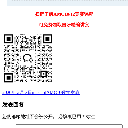
扫码了解AMC10/12竞赛课程
可免费领取自研精编讲义
发
作
标
2026年 2月 3日
mustard
AMC10数学竞赛
布
者
签
发表回复
于
您的邮箱地址不会被公开。
必填项已用
*
标注