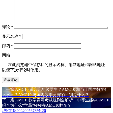
评论
*
显示名称
*
邮箱
*
网站
在此浏览器中保存我的显示名称、邮箱地址和网站地址，
以便下次评论时使用。
上
上一篇
AMC10 适合几年级学生？AMC10 相当于国内数学什
文
篇
么水平？AMC10 与国内数学竞赛的区别是什么？
章
文
下
下一篇
AMC10数学竞赛考试规则全解析！中等生能学AMC10
章：
篇
吗？为什么“学霸”频频在AMC10翻车？
导
文
沪ICP备2024095673号-26