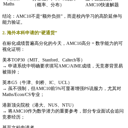
Maths
（概率、分布）
AMC10快速解题
结论：AMC10不是“额外负担”，而是校内学习的高阶延伸与
能力验证。
2. 海外本科申请的“硬通货”
在标化成绩普遍高分化的今天，AMC10高分 = 数学能力的可
视化证明：
美本TOP30（MIT、Stanford、Caltech等）
→ 申请系统中明确要求填写AMC/AIME成绩，无竞赛背景易
被筛掉；
英本G5（牛津、剑桥、IC、UCL）
→ 虽不强制，但AMC10前5%可显著增强PS说服力，尤其对
Maths/Econ/CS专业；
港新顶尖院校（港大、NUS、NTU）
→ 将AMC10作为数学潜力的重要参考，部分专业面试会追问
竞赛经历；
甚至文科申请者