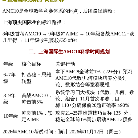
AMC10是全球数学竞赛体系的起点，后续路径清晰：
上海顶尖国际生的标准路径：
8年级首考AMC10 → 9年级冲AIME → 10年级备战AMC12+欧
几里得 → 11年级收割藤校/G5 offer
二、上海国际生AMC10科学时间规划
年级
核心目标
关键行动
拿下AMC8全球前1%（22+分）预习
6–7年
打基础 + 思维
AMC10代数/几何模块培养分类讨
级
转型
论、数形结合等竞赛思维
系统学习四大模块（代数、几何、数
8–9年
首战AMC10，
论、组合）11月首次参赛，目
级
冲击前5%
标 110+分确保前20题正确率 ≥90%
冲刺前1%，锁
攻克21–25题难题技巧目标 135+分，
10年级
定AIME
稳进全球前1%同步启动AMC12预备
2026年AMC10考试时间：预计 2026年11月12日（周三）