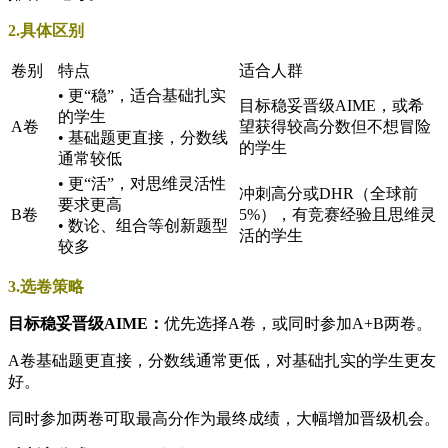
2.具体区别
卷别
特点
适合人群
• 更“稳”，适合基础扎实
目标稳妥晋级AIME，或希
的学生
A卷
望获得较高分数但不想冒险
• 基础题更直接，分数线
的学生
通常较低
• 更“活”，对思维灵活性
冲刺高分或DHR（全球前
要求更高
B卷
5%），有竞赛经验且思维灵
• 数论、组合等创新题型
活的学生
较多
3.选卷策略
目标稳妥晋级AIME：
优先选择A卷，或同时参加A+B两卷。
A卷基础题更直接，分数线通常更低，对基础扎实的学生更友
好。
同时参加两卷可取最高分作为最终成绩，大幅增加晋级机会。