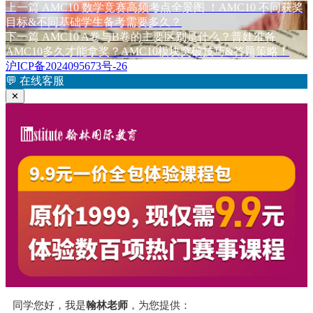
上
上一篇
AMC10 数学竞赛高频考点全景图 ！AMC10 不同获奖
文
篇
目标&不同基础学生备考需要多久？
章
文
下
下一篇
AMC10 A卷与B卷的主要区别是什么？普娃准备
章：
篇
AMC10多久才能拿奖？AMC10模块突破技巧&答题策略！
导
文
沪ICP备2024095673号-26
航
章：
💬
在线客服
✕
同学您好，我是
翰林老师
，为您提供：