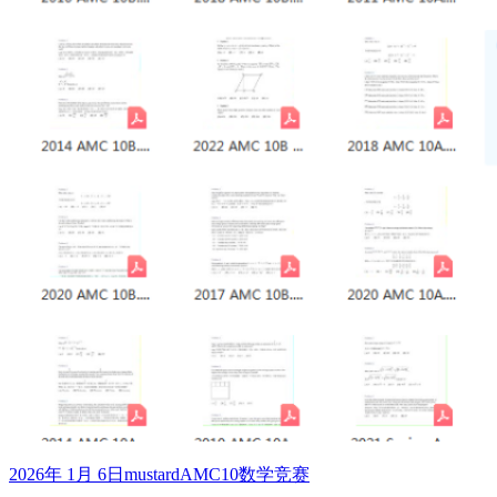
发
作
标
2026年 1月 6日
mustard
AMC10数学竞赛
布
者
签