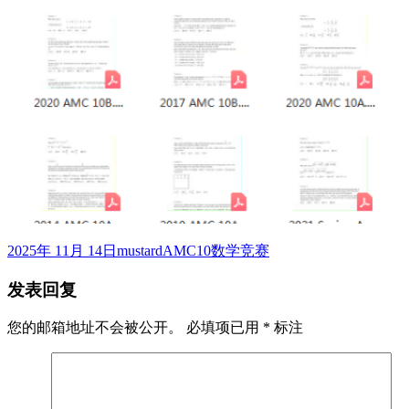
发
作
标
2025年 11月 14日
mustard
AMC10数学竞赛
布
者
签
发表回复
于
您的邮箱地址不会被公开。
必填项已用
*
标注