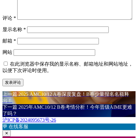
评论
*
显示名称
*
邮箱
*
网站
在此浏览器中保存我的显示名称、邮箱地址和网站地址，
以便下次评论时使用。
上
上一篇
2025 AMC10/12 A卷深度复盘！B卷少量报名名额释
文
篇
出！
章
文
下
下一篇
2025年AMC10/12 B卷考情分析！今年晋级AIME更难
章：
篇
了吗？
导
文
沪ICP备2024095673号-26
航
章：
💬
在线客服
✕