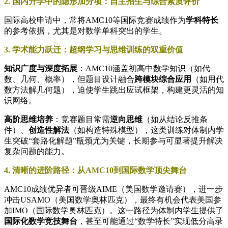
​2. 国内升学中的隐形加分项：自主招生与综合素质评价​
国际高校申请中，常将AMC10等国际竞赛成绩作为​
​学科特长​
的参考依据，尤其是对数学单科突出的学生。
​3. 学术能力跃迁：超纲学习与思维训练的双重价值​
​知识广度与深度拓展​
​：AMC10涵盖初高中数学知识（如代
数、几何、概率），但题目设计融合​
​跨模块综合应用​
​（如用代
数方法解几何题），迫使学生跳出应试框架，构建更灵活的知
识网络。
​高阶思维培养​
​：竞赛题目常需​
​逆向思维​
​（如从结论反推条
件）、​
​创造性解法​
​（如构造特殊模型），这类训练对体制内学
生突破“套路化解题”瓶颈尤为关键，长期参与可显著提升解决
复杂问题的能力。
4. 清晰的进阶路径：从AMC10到国际数学顶尖舞台​
AMC10成绩优异者可晋级AIME（美国数学邀请赛），进一步
冲击USAMO（美国数学奥林匹克），最终有机会代表美国参
加IMO（国际数学奥林匹克）。这一路径为体制内学生提供了​
国际化数学竞技舞台​
​，甚至可能通过“数学特长”实现低分高录