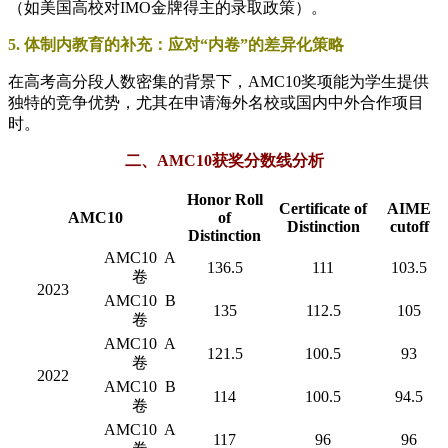
（如美国高校对IMO金牌得主的录取政策）。
​5. 体制内教育的补充：应对“内卷”的差异化策略​
在高考高分段人数密集的背景下，AMC10奖项能为学生提供
独特的竞争优势，尤其在申请海外名校或国内中外合作项目
时。
二、AMC10获奖分数线分析
Honor Roll
Certificate of
AIME
AMC10
of
Distinction
cutoff
Distinction
AMC10 A
136.5
111
103.5
卷
2023
AMC10 B
135
112.5
105
卷
AMC10 A
121.5
100.5
93
卷
2022
AMC10 B
114
100.5
94.5
卷
AMC10 A
117
96
96