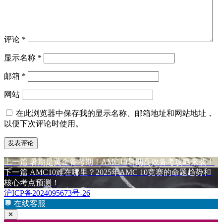
评论
*
显示名称
*
邮箱
*
网站
在此浏览器中保存我的显示名称、邮箱地址和网站地址，
以便下次评论时使用。
上
上一篇
暑期是黄金备考期！AMC10暑期高效备考攻略来袭！
文
篇
下
下一篇
AMC10难在哪里？2025年AMC 10竞赛的命题趋势和
章
文
篇
核心考点预测！
章：
文
沪ICP备2024095673号-26
导
章：
💬
在线客服
航
✕