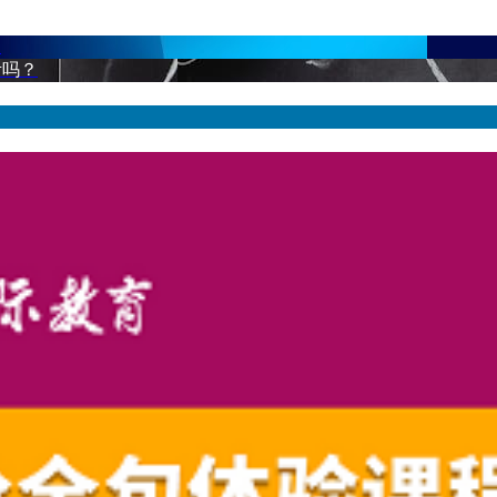
！
考吗？