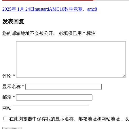
发
作
标
2025年 1月 24日
mustard
AMC10数学竞赛
、
amc8
布
者
签
发表回复
于
您的邮箱地址不会被公开。
必填项已用
*
标注
评论
*
显示名称
*
邮箱
*
网站
在此浏览器中保存我的显示名称、邮箱地址和网站地址，以