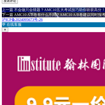
上
上一篇
不会做只会猜题？AMC10五大考试技巧助你斩获高分
文
篇
下
下一篇
AMC10 A/B卷有什么不同？AMC10 A/B卷建议同时报
章
文
篇
沪ICP备2024095673号-26
章：
文
💬
在线客服
导
章：
✕
航