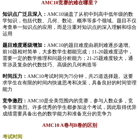
AMC10竞赛的难在哪里？
知识点广泛且深入：
AMC10涵盖了从初中到高中低年级的数
学知识，包括代数、几何、数论、概率等多个领域。题目不仅
考查单一知识点的应用，而是注重对知识点的深入理解和综合
运用
题目难度逐级增加：
AMC10的题目难度由易到难逐步递增。
前10题相对简单，大多数学生都能完成；11-20题难度适中，
需要一定的数学推理和问题分析能力；21-25题难度较大，通
常涉及复杂的代数技巧、高级的几何构造等
时间压力：
AMC10考试时间为75分钟，共25道选择题。这要
求学生在有限的时间内快速思考和决策，具备良好的时间管理
能力
竞争激烈：
AMC10是全美范围内的竞赛，参与人数众多，竞
争非常激烈。许多优秀的学生都参加这个考试，因此取得优异
成绩需要具备出色的数学能力和准备充分的竞争力
AMC10 A卷与B卷的区别
考试时间