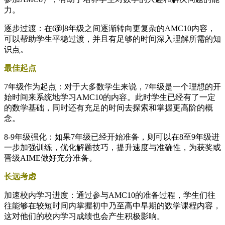
力。
逐步过渡：在6到8年级之间逐渐转向更复杂的AMC10内容，
可以帮助学生平稳过渡，并且有足够的时间深入理解所需的知
识点。
最佳起点
7年级作为起点：对于大多数学生来说，7年级是一个理想的开
始时间来系统地学习AMC10的内容。此时学生已经有了一定
的数学基础，同时还有充足的时间去探索和掌握更高阶的概
念。
8-9年级强化：如果7年级已经开始准备，则可以在8至9年级进
一步加强训练，优化解题技巧，提升速度与准确性，为获奖或
晋级AIME做好充分准备。
长远考虑
加速校内学习进度：通过参与AMC10的准备过程，学生们往
往能够在较短时间内掌握初中乃至高中早期的数学课程内容，
这对他们的校内学习成绩也会产生积极影响。