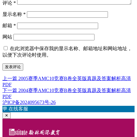
评论
*
显示名称
*
邮箱
*
网站
在此浏览器中保存我的显示名称、邮箱地址和网站地址，
以便下次评论时使用。
上
上一篇
2005赛季AMC10竞赛B卷全英版真题及答案解析高清
文
PDF
篇
章
下
下一篇
2004赛季AMC10竞赛B卷全英版真题及答案解析高清
文
PDF
篇
章：
导
沪ICP备2024095673号-26
文
航
💬
在线客服
章：
✕