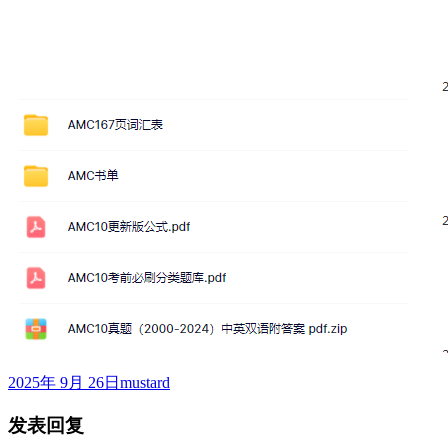
发
作
2025年 9月 26日
mustard
布
者
发表回复
于