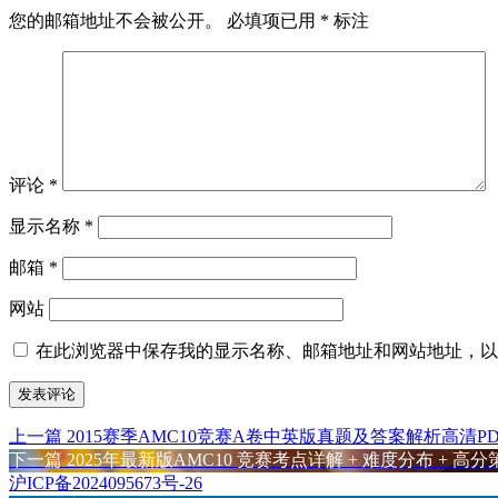
您的邮箱地址不会被公开。
必填项已用
*
标注
评论
*
显示名称
*
邮箱
*
网站
在此浏览器中保存我的显示名称、邮箱地址和网站地址，以
上
上一篇
2015赛季AMC10竞赛A卷中英版真题及答案解析高清PD
文
篇
下
下一篇
2025年最新版AMC10 竞赛考点详解 + 难度分布 + 高
章
文
篇
沪ICP备2024095673号-26