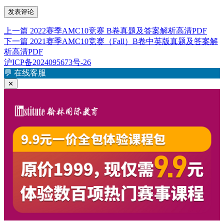
上
上一篇
2022赛季AMC10竞赛 B卷真题及答案解析高清PDF
文
篇
下
下一篇
2021赛季AMC10竞赛（Fall）B卷中英版真题及答案解
章
文
篇
析高清PDF
章：
文
沪ICP备2024095673号-26
导
章：
💬
在线客服
航
✕